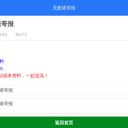
无敌猪哥报
猪哥报
:53
80171
资料
m
站或本资料，一起交流！
敌猪哥报
敌猪哥报
返回首页